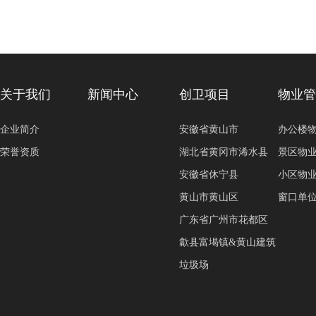
关于我们
新闻中心
创卫项目
物业
企业简介
安徽省黄山市
办公楼
荣誉资质
湖北省黄冈市浠水县
景区物
安徽省休宁县
小区物
黄山市黄山区
窗口单
广东省广州市花都区
歙县富堨镇&黄山建筑
垃圾场