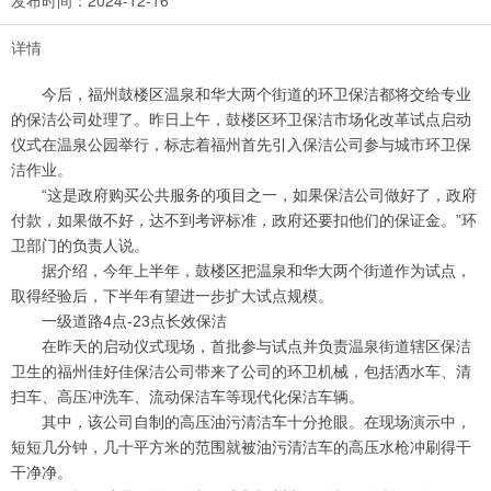
详情
今后，福州鼓楼区温泉和华大两个街道的环卫保洁都将交给专业
的保洁公司处理了。昨日上午，鼓楼区环卫保洁市场化改革试点启动
仪式在温泉公园举行，标志着福州首先引入保洁公司参与城市环卫保
洁作业。
“
这是政府购买公共服务的项目之一，如果保洁公司做好了，政府
”
付款，如果做不好，达不到考评标准，政府还要扣他们的保证金。
环
卫部门的负责人说。
据介绍，今年上半年，鼓楼区把温泉和华大两个街道作为试点，
取得经验后，下半年有望进一步扩大试点规模。
4
-23
一级道路
点
点长效保洁
在昨天的启动仪式现场，首批参与试点并负责温泉街道辖区保洁
卫生的福州佳好佳保洁公司带来了公司的环卫机械，包括洒水车、清
扫车、高压冲洗车、流动保洁车等现代化保洁车辆。
其中，该公司自制的高压油污清洁车十分抢眼。在现场演示中，
短短几分钟，几十平方米的范围就被油污清洁车的高压水枪冲刷得干
干净净。