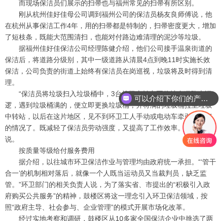
而现场保洁员们展示的扫帚也与福州常见的扫帚有所区别。
刚从杭州佳好佳母公司调到福州公司的保洁员杨友良师傅说，他
4
在杭州从事保洁工作
年，用的扫帚都是特制的，扫帚密度更大，增加
了短枝条，既能大范围清扫，也能对付路边难清理的泥沙等垃圾。
据福州佳好佳保洁公司经理陈健介绍，他们公司接手温泉街道的
4
11
保洁后，将道路分级别，其中一级道路从清晨
点到晚
时实施长效
保洁，公司负责的街道上始终有保洁员在岗巡视，垃圾将及时得到清
理。
“
3
保洁员将垃圾扫入垃圾桶中，
台垃圾中转车不停地在道路上巡
可以介绍下你们的产品么
逻，遇到垃圾桶满的，便立即更换垃圾桶，并将满的垃圾桶拉至垃圾
中转站，以后在这片地区，见不到环卫工人手动或电动车牵引垃圾车
”
的情况了。既减轻了保洁员劳动强度，又提高了工作效率。
陈健介绍
说。
按质量等级给付服务费用
“‘
据介绍，以往城市环卫保洁作业与管理均由政府统一承担。
管干
’
合一
的机制相对落后，就像一个人既当运动员又当裁判员，缺乏监
”
“
管。
环卫部门的相关负责人说，为了落实省、市提出的
积极引入政
”
府购买公共服务
的精神，鼓楼区将这一理念引入环卫保洁领域，按
“
”
照
政府主导、社会参与、企业管理
的模式开展市场化改革。
10
经过实地考察和调研，鼓楼区从
多家全国保洁企业中挑选了两