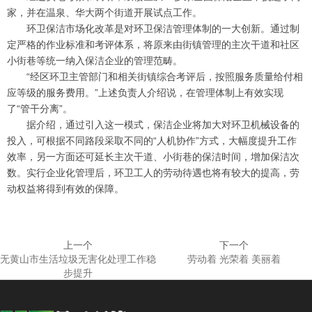
家，并在温泉、华大两个街道开展试点工作。
环卫保洁市场化改革是对环卫保洁管理体制的一大创新。通过制
定严格的作业标准和考评体系，将原来由街镇管理的主次干道和社区
小街巷等统一纳入保洁企业的管理范畴。
“
经区环卫主管部门和相关街镇综合考评后，按照服务质量给付相
”
应等级的服务费用。
上述负责人介绍说，在管理体制上有效实现
“
”
了
管干分离
。
据介绍，通过引入这一模式，保洁企业将加大对环卫机械设备的
“
”
投入，可根据不同路段采取不同的
人机协作
方式，大幅度提升工作
效率，另一方面还可延长主次干道、小街巷的保洁时间，增加保洁次
数。实行企业化管理后，环卫工人的劳动待遇也将有较大的提高，劳
动权益将得到有效的保障。
上一个
下一个
无黄山市生活垃圾无害化处理工作稳
劳动着 光荣着 美丽着
步提升