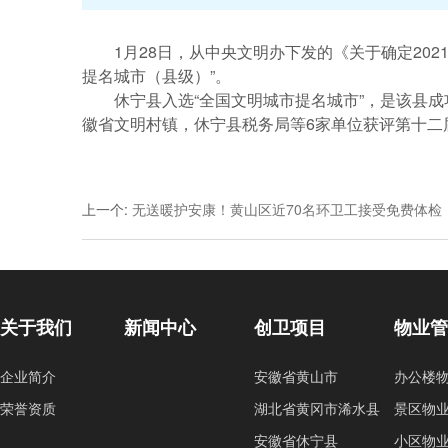
1月28日，从中央文明办下发的《关于确定20
提名城市（县级）”。
休宁县入选“全国文明城市提名城市”，是该县
徽省文明村镇，休宁县税务局等6家单位获评第十二
上一个
:
无送暖护安康！黄山区近70名环卫工接受免费体检
关于我们
新闻中心
创卫项目
物业
企业简介
安徽省黄山市
办公楼
荣誉资质
湖北省黄冈市浠水县
景区物
安徽省休宁县
小区物